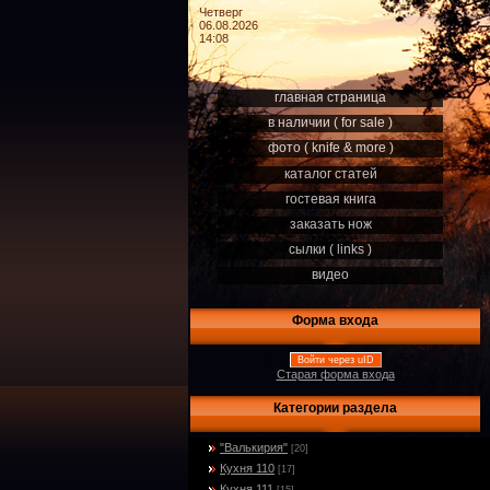
Четверг
06.08.2026
14:08
главная страница
в наличии ( for sale )
фото ( knife & more )
каталог статей
гостевая книга
заказать нож
сылки ( links )
видео
Форма входа
Войти через uID
Старая форма входа
Категории раздела
"Валькирия"
[20]
Кухня 110
[17]
Кухня 111