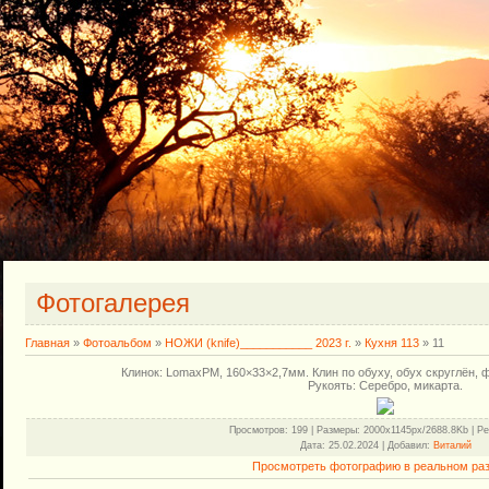
Фотогалерея
Главная
»
Фотоальбом
»
НОЖИ (knife)___________ 2023 г.
»
Кухня 113
» 11
Клинок: LomaxPM, 160×33×2,7мм. Клин по обуху, обух скруглён,
Рукоять: Серебро, микарта.
Просмотров
: 199 |
Размеры
: 2000x1145px/2688.8Kb |
Ре
Дата
: 25.02.2024 |
Добавил
:
Виталий
Просмотреть фотографию в реальном ра