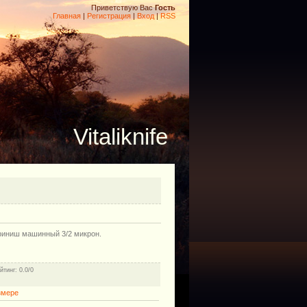
Приветствую Вас
Гость
Главная
|
Регистрация
|
Вход
|
RSS
Vitaliknife
 финиш машинный 3/2 микрон.
йтинг
: 0.0/0
змере