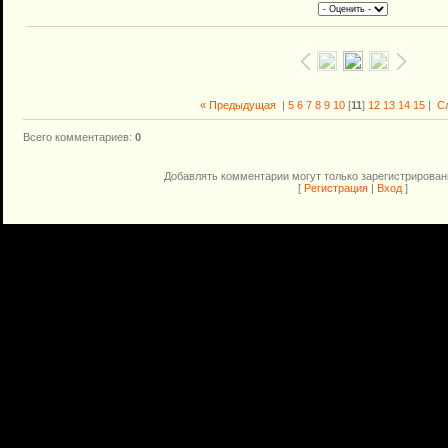
« Предыдущая
|
5
6
7
8
9
10
[
11
]
12
13
14
15
|
С
Всего комментариев
:
0
Добавлять комментарии могут только зарегистрирован
[
Регистрация
|
Вход
]