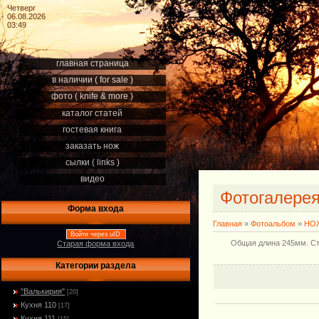
Четверг
06.08.2026
03:49
главная страница
в наличии ( for sale )
фото ( knife & more )
каталог статей
гостевая книга
заказать нож
сылки ( links )
видео
Фотогалере
Форма входа
Главная
»
Фотоальбом
»
НОЖ
Войти через uID
Общая длина 245мм. Ст
Старая форма входа
Категории раздела
"Валькирия"
[20]
Кухня 110
[17]
Кухня 111