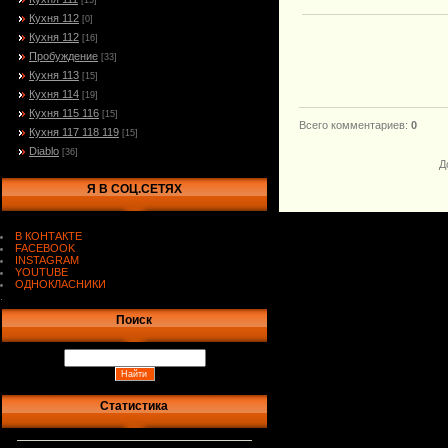
[15]
Кухня 112
[0]
Кухня 112
[16]
Пробуждение
[33]
Кухня 113
[15]
Кухня 114
[19]
Кухня 115 116
[15]
Всего комментариев
:
0
Кухня 117 118 119
[15]
Diablo
[36]
Д
Я В СОЦ.СЕТЯХ
В КОНТАКТЕ
FACEBOOK
INSTAGRAM
YOUTUBE
ОДНОКЛАСНИКИ
.
Поиск
Статистика