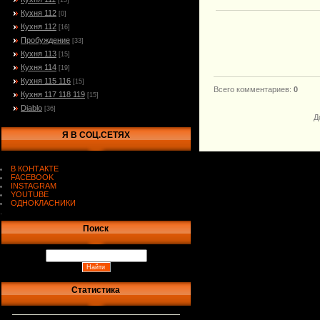
[15]
Кухня 112
[0]
Кухня 112
[16]
Пробуждение
[33]
Кухня 113
[15]
Кухня 114
[19]
Кухня 115 116
[15]
Всего комментариев
:
0
Кухня 117 118 119
[15]
Diablo
[36]
Д
Я В СОЦ.СЕТЯХ
В КОНТАКТЕ
FACEBOOK
INSTAGRAM
YOUTUBE
ОДНОКЛАСНИКИ
.
Поиск
Статистика