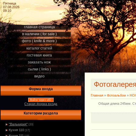
Пятница
07.08.2026
09:10
главная страница
в наличии ( for sale )
фото ( knife & more )
каталог статей
гостевая книга
заказать нож
сылки ( links )
видео
Фотогалере
Форма входа
Главная
»
Фотоальбом
»
НОЖ
Войти через uID
Общая длина 245мм. Ст
Старая форма входа
Категории раздела
"Валькирия"
[20]
Кухня 110
[17]
Кухня 111