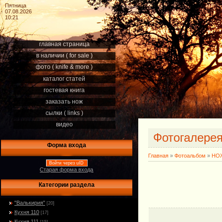
Пятница
07.08.2026
10:21
главная страница
в наличии ( for sale )
фото ( knife & more )
каталог статей
гостевая книга
заказать нож
сылки ( links )
видео
Фотогалере
Форма входа
Главная
»
Фотоальбом
»
НОЖ
Войти через uID
Старая форма входа
Категории раздела
"Валькирия"
[20]
Кухня 110
[17]
Кухня 111