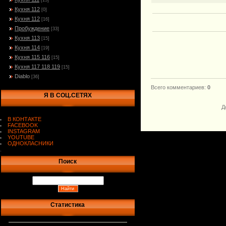
[15]
Кухня 112
[0]
Кухня 112
[16]
Пробуждение
[33]
Кухня 113
[15]
Кухня 114
[19]
Кухня 115 116
[15]
Кухня 117 118 119
[15]
Diablo
[36]
Всего комментариев
:
0
Я В СОЦ.СЕТЯХ
Д
В КОНТАКТЕ
FACEBOOK
INSTAGRAM
YOUTUBE
ОДНОКЛАСНИКИ
.
Поиск
Статистика