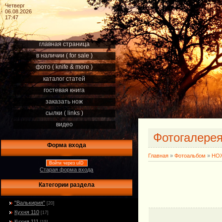
Четверг
06.08.2026
17:47
главная страница
в наличии ( for sale )
фото ( knife & more )
каталог статей
гостевая книга
заказать нож
сылки ( links )
видео
Фотогалере
Форма входа
Главная
»
Фотоальбом
»
НОЖ
Войти через uID
Старая форма входа
Категории раздела
"Валькирия"
[20]
Кухня 110
[17]
Кухня 111