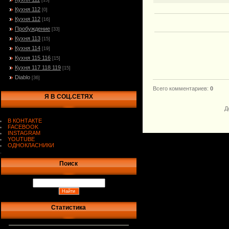
[15]
Кухня 112
[0]
Кухня 112
[16]
Пробуждение
[33]
Кухня 113
[15]
Кухня 114
[19]
Кухня 115 116
[15]
Кухня 117 118 119
[15]
Diablo
[36]
Всего комментариев
:
0
Я В СОЦ.СЕТЯХ
Д
В КОНТАКТЕ
FACEBOOK
INSTAGRAM
YOUTUBE
ОДНОКЛАСНИКИ
.
Поиск
Статистика