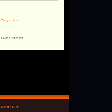
|
Следующая »
ные пользователи.
ый сайт
с
uCoz