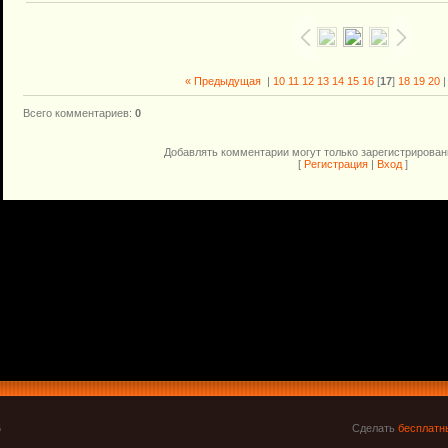
« Предыдущая
|
10
11
12
13
14
15
16
[
17
]
18
19
20
Всего комментариев
:
0
Добавлять комментарии могут только зарегистрирован
[
Регистрация
|
Вход
]
6
Сделать
бесплатн