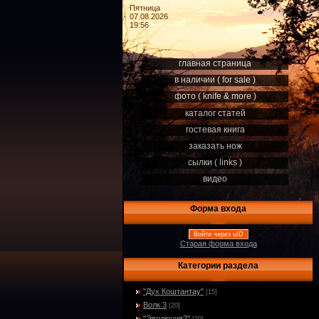
Пятница
07.08.2026
19:56
главная страница
в наличии ( for sale )
фото ( knife & more )
каталог статей
гостевая книга
заказать нож
сылки ( links )
видео
Форма входа
Войти через uID
Старая форма входа
Категории раздела
"Дух Коштантау"
[15]
Волк 3
[20]
"Эволюция2"