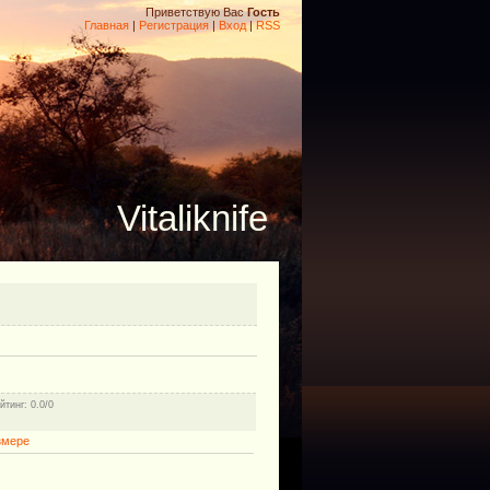
Приветствую Вас
Гость
Главная
|
Регистрация
|
Вход
|
RSS
Vitaliknife
йтинг
: 0.0/0
змере