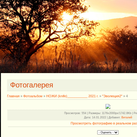
Фотогалерея
Главная
»
Фотоальбом
»
НОЖИ (knife)___________ 2021 г.
»
"Эволюция2"
» 4
Просмотров
: 554 |
Размеры
: 1176x2000px/1742.8Kb |
Ре
Дата
: 14.01.2022 |
Добавил
:
Виталий
Просмотреть фотографию в реальном ра