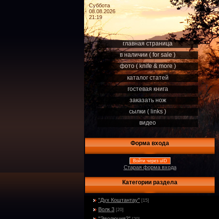
Суббота
08.08.2026
21:19
главная страница
в наличии ( for sale )
фото ( knife & more )
каталог статей
гостевая книга
заказать нож
сылки ( links )
видео
Форма входа
Войти через uID
Старая форма входа
Категории раздела
"Дух Коштантау"
[15]
Волк 3
[20]
"Эволюция2"