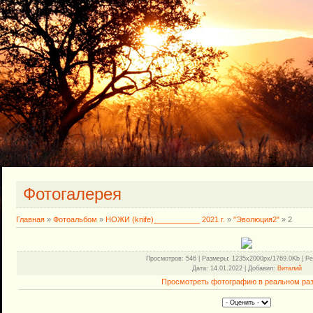
Фотогалерея
Главная
»
Фотоальбом
»
НОЖИ (knife)___________ 2021 г.
»
"Эволюция2"
» 2
Просмотров
: 546 |
Размеры
: 1235x2000px/1769.0Kb |
Ре
Дата
: 14.01.2022 |
Добавил
:
Виталий
Просмотреть фотографию в реальном ра