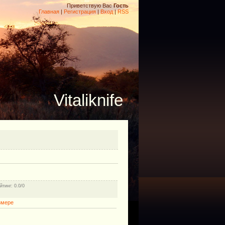
Приветствую Вас
Гость
Главная
|
Регистрация
|
Вход
|
RSS
Vitaliknife
йтинг
: 0.0/0
змере