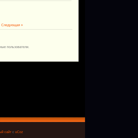
|
Следующая »
ные пользователи.
ый сайт
с
uCoz