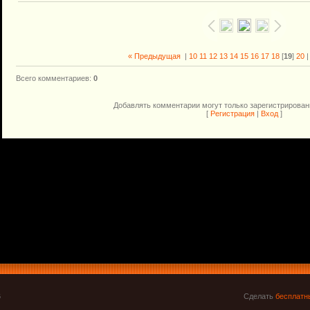
« Предыдущая
|
10
11
12
13
14
15
16
17
18
[
19
]
20
Всего комментариев
:
0
Добавлять комментарии могут только зарегистрирован
[
Регистрация
|
Вход
]
6
Сделать
бесплатн