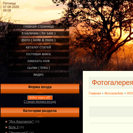
Пятница
07.08.2026
09:08
главная страница
в наличии ( for sale )
фото ( knife & more )
каталог статей
гостевая книга
заказать нож
сылки ( links )
видео
Фотогалере
Форма входа
Главная
»
Фотоальбом
»
НОЖ
Войти через uID
Старая форма входа
Категории раздела
"Дух Коштантау"
[15]
Волк 3
[20]
"Эволюция2"