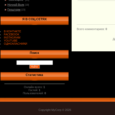
[20]
Ночной Волк
[19]
Геошторм
[15]
Я В СОЦ.СЕТЯХ
Всего комментариев
:
0
В КОНТАКТЕ
FACEBOOK
INSTAGRAM
Д
YOUTUBE
ОДНОКЛАСНИКИ
.
Поиск
Статистика
Онлайн всего:
1
Гостей:
1
Пользователей:
0
Copyright MyCorp © 2026