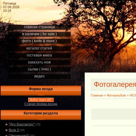
Пятница
07.08.2026
10:24
главная страница
в наличии ( for sale )
фото ( knife & more )
каталог статей
гостевая книга
заказать нож
сылки ( links )
видео
Фотогалере
Форма входа
Главная
»
Фотоальбом
»
НОЖ
Войти через uID
Старая форма входа
Категории раздела
"Дух Коштантау"
[15]
Волк 3
[20]
"Эволюция2"