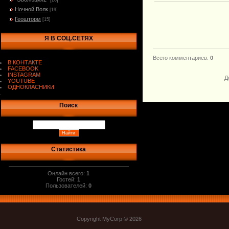
[20]
Ночной Волк
[19]
Геошторм
[15]
Я В СОЦ.СЕТЯХ
Всего комментариев
:
0
В КОНТАКТЕ
FACEBOOK
INSTAGRAM
Д
YOUTUBE
ОДНОКЛАСНИКИ
.
Поиск
Статистика
Онлайн всего:
1
Гостей:
1
Пользователей:
0
Copyright MyCorp © 2026