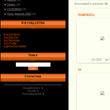
[20]
Фотографий в альбоме
:
20
Галант
[19]
СОЛОМОН
[20]
Перо дракона 2020
[24]
ПОМПЕЙ12
Я В СОЦ.СЕТЯХ
20.07.2020
Клинок мозаичный д
В КОНТАКТЕ
В.Матвеева
FACEBOOK
INSTAGRAM
Рукоять бивень и зу
YOUTUBE
стабилизированный к
ОДНОКЛАСНИКИ
серебро.
Вит
.
Поиск
502
33
Статистика
20.07.2020
Онлайн всего:
1
Клинок мозаичный д
Гостей:
1
В.Матвеева
Пользователей:
0
Рукоять бивень и зу
стабилизированный к
серебро.
Вит