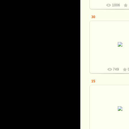
1006
30
20.07.2020
Клинок мозаичный д
В.Матвеева
Рукоять бивень и зу
стабилизированный к
серебро.
Вит
749
15
20.07.2020
Клинок мозаичный д
В.Матвеева
Рукоять бивень и зу
стабилизированный к
серебро.
Вит