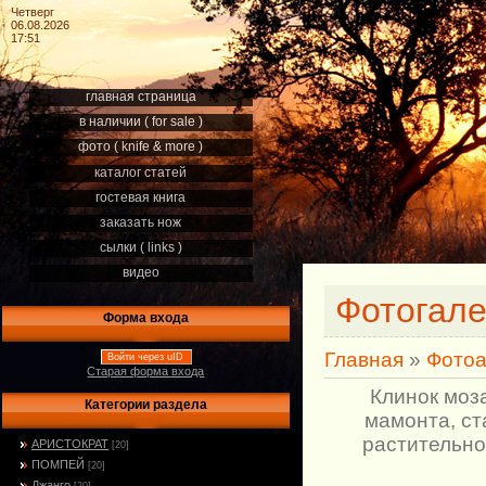
Четверг
06.08.2026
17:51
главная страница
в наличии ( for sale )
фото ( knife & more )
каталог статей
гостевая книга
заказать нож
сылки ( links )
видео
Фотогал
Форма входа
Главная
»
Фото
Войти через uID
Старая форма входа
Клинок моз
Категории раздела
мамонта, ст
растительно
АРИСТОКРАТ
[20]
ПОМПЕЙ
[20]
Джанго