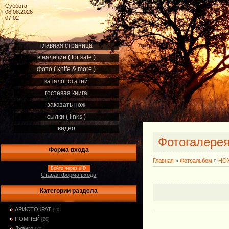
Суббота
08.08.2026
07:02
главная страница
в наличии ( for sale )
фото ( knife & more )
каталог статей
гостевая книга
заказать нож
сылки ( links )
видео
Фотогалере
Форма входа
Главная
»
Фотоальбом
»
НОЖ
Войти через uID
Старая форма входа
Категории раздела
АРИСТОКРАТ
[20]
ПОМПЕЙ
[20]
Джанго