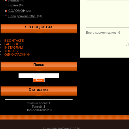
[20]
Галант
[19]
СОЛОМОН
[20]
Перо дракона 2020
[24]
Я В СОЦ.СЕТЯХ
Всего комментариев
:
0
В КОНТАКТЕ
Д
FACEBOOK
INSTAGRAM
YOUTUBE
ОДНОКЛАСНИКИ
.
Поиск
Статистика
Онлайн всего:
1
Гостей:
1
Пользователей:
0
Copyright MyCorp © 2026