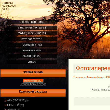
Пятница
07.08.2026
03:54
главная страница
в наличии ( for sale )
фото ( knife & more )
каталог статей
гостевая книга
заказать нож
сылки ( links )
видео
Фотогалере
Форма входа
Главная
»
Фотоальбом
»
НОЖ
Войти через uID
Старая форма входа
Р
Ножны кожа ра
Категории раздела
АРИСТОКРАТ
[20]
ПОМПЕЙ
[20]
Джанго