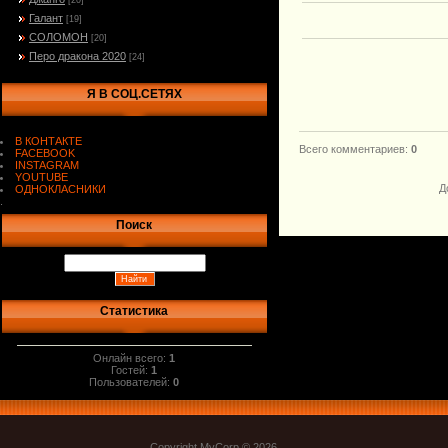
[20]
Галант
[19]
СОЛОМОН
[20]
Перо дракона 2020
[24]
Я В СОЦ.СЕТЯХ
В КОНТАКТЕ
Всего комментариев
:
0
FACEBOOK
INSTAGRAM
YOUTUBE
Д
ОДНОКЛАСНИКИ
.
Поиск
Статистика
Онлайн всего:
1
Гостей:
1
Пользователей:
0
Copyright MyCorp © 2026