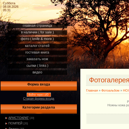
Суббота
08.08.2026
05:31
главная страница
в наличии ( for sale )
фото ( knife & more )
каталог статей
гостевая книга
заказать нож
сылки ( links )
видео
Фотогалере
Форма входа
Главная
»
Фотоальбом
»
НОЖ
Войти через uID
Старая форма входа
Р
Ножны кожа ра
Категории раздела
АРИСТОКРАТ
[20]
ПОМПЕЙ
[20]
Джанго