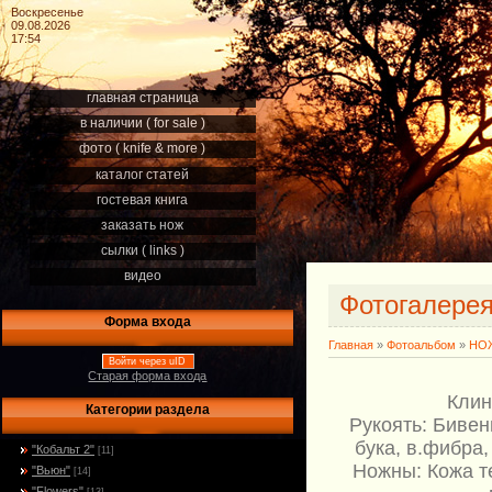
Воскресенье
09.08.2026
17:54
главная страница
в наличии ( for sale )
фото ( knife & more )
каталог статей
гостевая книга
заказать нож
сылки ( links )
видео
Фотогалере
Форма входа
Главная
»
Фотоальбом
»
НОЖ
Войти через uID
Старая форма входа
Клин
Категории раздела
Рукоять: Бивен
бука, в.фибра,
"Кобальт 2"
[11]
Ножны: Кожа т
"Вьюн"
[14]
"Flowers"