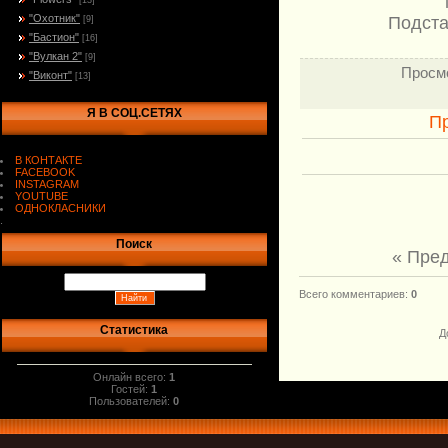
[13]
"Охотник"
Подста
[9]
"Бастион"
[16]
"Вулкан 2"
[9]
Просм
"Виконт"
[13]
Я В СОЦ.СЕТЯХ
П
В КОНТАКТЕ
FACEBOOK
INSTAGRAM
YOUTUBE
ОДНОКЛАСНИКИ
.
Поиск
« Пре
Всего комментариев
:
0
Статистика
Д
Онлайн всего:
1
Гостей:
1
Пользователей:
0