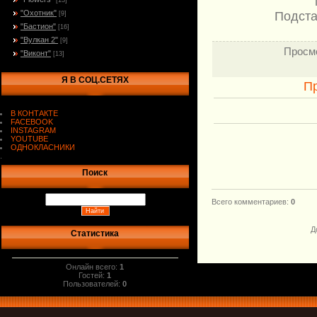
[13]
"Охотник"
Подста
[9]
"Бастион"
[16]
"Вулкан 2"
[9]
Просм
"Виконт"
[13]
Я В СОЦ.СЕТЯХ
П
В КОНТАКТЕ
FACEBOOK
INSTAGRAM
YOUTUBE
ОДНОКЛАСНИКИ
.
Поиск
Всего комментариев
:
0
Д
Статистика
Онлайн всего:
1
Гостей:
1
Пользователей:
0