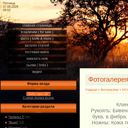
Пятница
07.08.2026
08:53
главная страница
в наличии ( for sale )
фото ( knife & more )
каталог статей
гостевая книга
заказать нож
сылки ( links )
видео
Фотогалере
Форма входа
Главная
»
Фотоальбом
»
НОЖ
Войти через uID
Старая форма входа
Клин
Категории раздела
Рукоять: Бивен
бука, в.фибра,
"Кобальт 2"
[11]
Ножны: Кожа т
"Вьюн"
[14]
"Flowers"