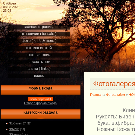
Суббота
08.08.2026
23:08
главная страница
в наличии ( for sale )
фото ( knife & more )
каталог статей
гостевая книга
заказать нож
сылки ( links )
видео
Фотогалере
Форма входа
Главная
»
Фотоальбом
»
НОЖ
Войти через uID
Старая форма входа
Клин
Категории раздела
Рукоять: Бивен
бука, в.фибра,
"Кобальт 2"
[11]
Ножны: Кожа т
"Вьюн"
[14]
"Flowers"