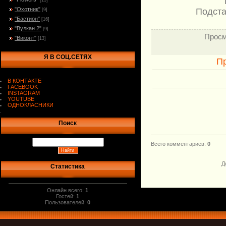
[13]
"Охотник"
Подста
[9]
"Бастион"
[16]
"Вулкан 2"
[9]
Просм
"Виконт"
[13]
Я В СОЦ.СЕТЯХ
П
В КОНТАКТЕ
FACEBOOK
INSTAGRAM
YOUTUBE
ОДНОКЛАСНИКИ
.
Поиск
Всего комментариев
:
0
Д
Статистика
Онлайн всего:
1
Гостей:
1
Пользователей:
0