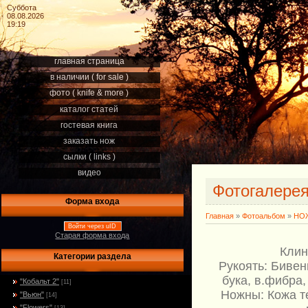
Суббота
08.08.2026
19:19
главная страница
в наличии ( for sale )
фото ( knife & more )
каталог статей
гостевая книга
заказать нож
сылки ( links )
видео
Фотогалере
Форма входа
Главная
»
Фотоальбом
»
НОЖ
Войти через uID
Старая форма входа
Клин
Категории раздела
Рукоять: Бивен
бука, в.фибра,
"Кобальт 2"
[11]
Ножны: Кожа т
"Вьюн"
[14]
"Flowers"