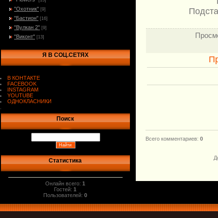
[13]
"Охотник"
Подста
[9]
"Бастион"
[16]
"Вулкан 2"
[9]
Просм
"Виконт"
[13]
Я В СОЦ.СЕТЯХ
П
В КОНТАКТЕ
FACEBOOK
INSTAGRAM
YOUTUBE
ОДНОКЛАСНИКИ
.
Поиск
Всего комментариев
:
0
Д
Статистика
Онлайн всего:
1
Гостей:
1
Пользователей:
0