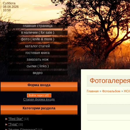
Суббота
08.08.2026
10:58
главная страница
в наличии ( for sale )
фото ( knife & more )
каталог статей
гостевая книга
заказать нож
сылки ( links )
видео
Фотогалере
Форма входа
Главная
»
Фотоальбом
»
НОЖ
Войти через uID
Старая форма входа
Категории раздела
"Red Star"
[13]
"Тура"
[11]
"Hunter Glamorous"