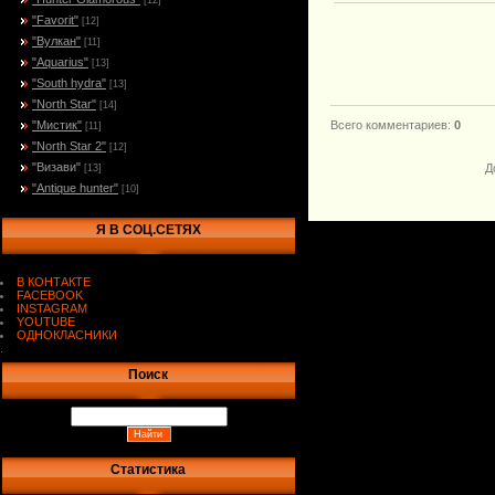
[12]
"Favorit"
[12]
"Вулкан"
[11]
"Aquarius"
[13]
"South hydra"
[13]
"North Star"
[14]
"Мистик"
Всего комментариев
:
0
[11]
"North Star 2"
[12]
"Визави"
Д
[13]
"Antique hunter"
[10]
Я В СОЦ.СЕТЯХ
В КОНТАКТЕ
FACEBOOK
INSTAGRAM
YOUTUBE
ОДНОКЛАСНИКИ
.
Поиск
Статистика