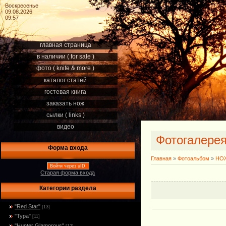
Воскресенье
09.08.2026
09:57
главная страница
в наличии ( for sale )
фото ( knife & more )
каталог статей
гостевая книга
заказать нож
сылки ( links )
видео
Фотогалере
Форма входа
Главная
»
Фотоальбом
»
НОЖ
Войти через uID
Старая форма входа
Категории раздела
"Red Star"
[13]
"Тура"
[11]
"Hunter Glamorous"