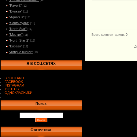
[12]
"Favorit"
[12]
"Вулкан"
[11]
"Aquarius"
[13]
"South hydra"
[13]
"North Star"
[14]
"Мистик"
Всего комментариев
:
0
[11]
"North Star 2"
[12]
"Визави"
Д
[13]
"Antique hunter"
[10]
Я В СОЦ.СЕТЯХ
В КОНТАКТЕ
FACEBOOK
INSTAGRAM
YOUTUBE
ОДНОКЛАСНИКИ
.
Поиск
Статистика