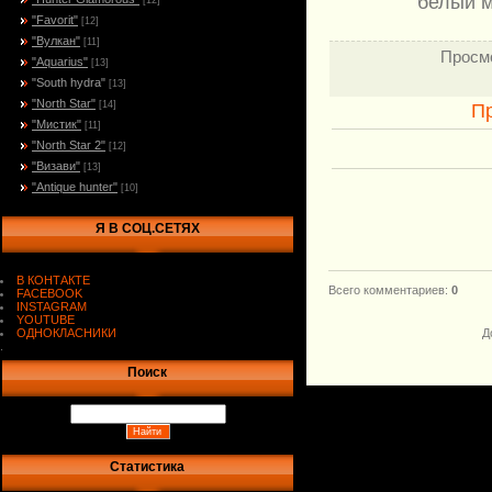
белый м
[12]
"Favorit"
[12]
"Вулкан"
[11]
Просм
"Aquarius"
[13]
"South hydra"
[13]
"North Star"
[14]
П
"Мистик"
[11]
"North Star 2"
[12]
"Визави"
[13]
"Antique hunter"
[10]
Я В СОЦ.СЕТЯХ
В КОНТАКТЕ
Всего комментариев
:
0
FACEBOOK
INSTAGRAM
YOUTUBE
ОДНОКЛАСНИКИ
Д
.
Поиск
Статистика