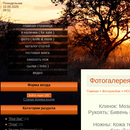
Понедельник
10.08.2026
09:51
главная страница
в наличии ( for sale )
фото ( knife & more )
каталог статей
гостевая книга
заказать нож
сылки ( links )
видео
Фотогалере
Форма входа
Главная
»
Фотоальбом
»
НОЖ
Войти через uID
Старая форма входа
Клинок: Моз
Категории раздела
Рукоять: Бивень
"Red Star"
[13]
Ножны: Кожа т
"Тура"
[11]
"Hunter Glamorous"