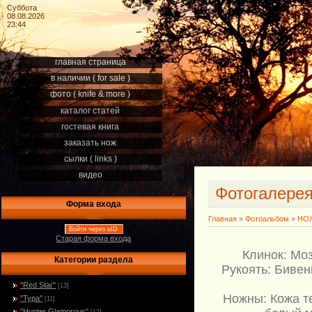
Суббота
08.08.2026
23:44
главная страница
в наличии ( for sale )
фото ( knife & more )
каталог статей
гостевая книга
заказать нож
сылки ( links )
видео
Фотогалере
Форма входа
Главная
»
Фотоальбом
»
НОЖ
Войти через uID
Старая форма входа
Клинок: Мо
Категории раздела
Рукоять: Бивен
"Red Star"
[13]
Ножны: Кожа т
"Тура"
[11]
"Hunter Glamorous"