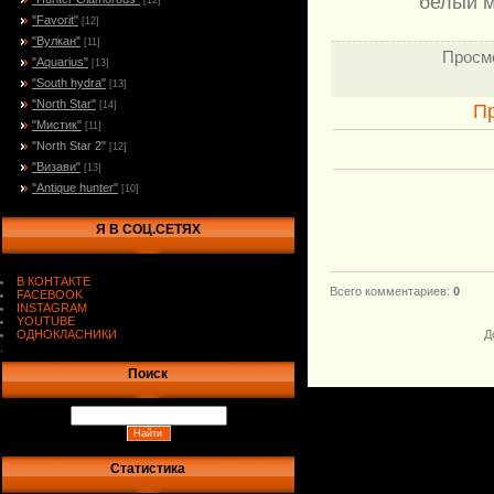
белый м
[12]
"Favorit"
[12]
"Вулкан"
[11]
Просм
"Aquarius"
[13]
"South hydra"
[13]
"North Star"
[14]
П
"Мистик"
[11]
"North Star 2"
[12]
"Визави"
[13]
"Antique hunter"
[10]
Я В СОЦ.СЕТЯХ
В КОНТАКТЕ
Всего комментариев
:
0
FACEBOOK
INSTAGRAM
YOUTUBE
ОДНОКЛАСНИКИ
Д
.
Поиск
Статистика