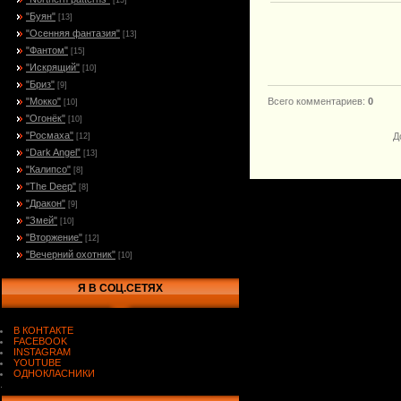
[15]
"Буян"
[13]
"Осенняя фантазия"
[13]
"Фантом"
[15]
"Искрящий"
[10]
"Бриз"
[9]
"Мокко"
Всего комментариев
:
0
[10]
"Огонёк"
[10]
"Росмаха"
Д
[12]
“Dark Angel”
[13]
"Калипсо"
[8]
"The Deep"
[8]
"Дракон"
[9]
"Змей"
[10]
"Вторжение"
[12]
"Вечерний охотник"
[10]
Я В СОЦ.СЕТЯХ
В КОНТАКТЕ
FACEBOOK
INSTAGRAM
YOUTUBE
ОДНОКЛАСНИКИ
.