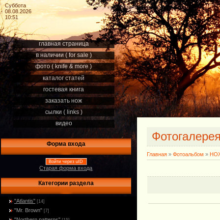
Суббота
08.08.2026
10:51
главная страница
в наличии ( for sale )
фото ( knife & more )
каталог статей
гостевая книга
заказать нож
сылки ( links )
видео
Фотогалере
Форма входа
Главная
»
Фотоальбом
»
НОЖ
Войти через uID
Старая форма входа
Категории раздела
"Atlantis"
[14]
"Mr. Brown"
[7]
"Northern patterns"