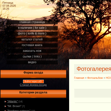
Пятница
07.08.2026
16:26
главная страница
в наличии ( for sale )
фото ( knife & more )
каталог статей
гостевая книга
заказать нож
сылки ( links )
видео
Фотогалере
Форма входа
Главная
»
Фотоальбом
»
НОЖ
Войти через uID
Старая форма входа
Категории раздела
"Atlantis"
[14]
"Mr. Brown"
[7]
"Northern patterns"