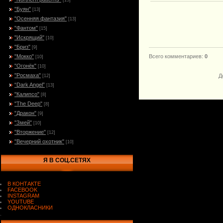
[15]
"Буян"
[13]
"Осенняя фантазия"
[13]
"Фантом"
[15]
"Искрящий"
[10]
"Бриз"
[9]
"Мокко"
Всего комментариев
:
0
[10]
"Огонёк"
[10]
"Росмаха"
Д
[12]
“Dark Angel”
[13]
"Калипсо"
[8]
"The Deep"
[8]
"Дракон"
[9]
"Змей"
[10]
"Вторжение"
[12]
"Вечерний охотник"
[10]
Я В СОЦ.СЕТЯХ
В КОНТАКТЕ
FACEBOOK
INSTAGRAM
YOUTUBE
ОДНОКЛАСНИКИ
.