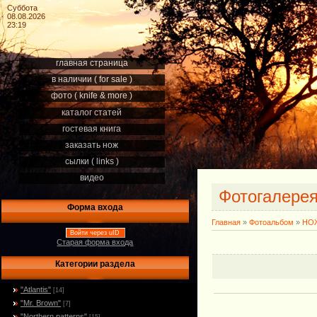
Суббота
08.08.2026
23:19
главная страница
в наличии ( for sale )
фото ( knife & more )
каталог статей
гостевая книга
заказать нож
сылки ( links )
видео
Фотогалере
Форма входа
Главная
»
Фотоальбом
»
НОЖ
Войти через uID
Старая форма входа
Категории раздела
"Atlantis"
[14]
"Mr. Brown"
[7]
"Northern patterns"