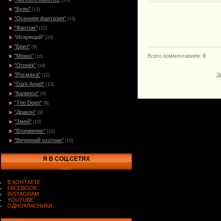
[15]
"Буян"
[13]
"Осенняя фантазия"
[13]
"Фантом"
[15]
"Искрящий"
[10]
"Бриз"
[9]
"Мокко"
Всего комментариев
:
0
[10]
"Огонёк"
[10]
"Росмаха"
Д
[12]
“Dark Angel”
[13]
"Калипсо"
[8]
"The Deep"
[8]
"Дракон"
[9]
"Змей"
[10]
"Вторжение"
[12]
"Вечерний охотник"
[10]
Я В СОЦ.СЕТЯХ
В КОНТАКТЕ
FACEBOOK
INSTAGRAM
YOUTUBE
ОДНОКЛАСНИКИ
.