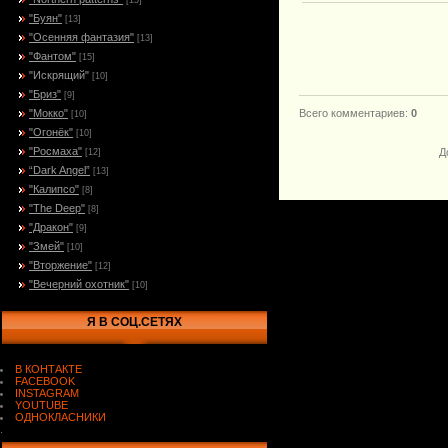
[15]
"Буян"
[13]
"Осенняя фантазия"
[13]
"Фантом"
[15]
"Искрящий"
[10]
"Бриз"
[9]
"Мокко"
Всего комментариев
:
0
[10]
"Огонёк"
[10]
"Росмаха"
Д
[12]
“Dark Angel”
[13]
"Калипсо"
[8]
"The Deep"
[8]
"Дракон"
[9]
"Змей"
[10]
"Вторжение"
[12]
"Вечерний охотник"
[10]
Я В СОЦ.СЕТЯХ
В КОНТАКТЕ
FACEBOOK
INSTAGRAM
YOUTUBE
ОДНОКЛАСНИКИ
.