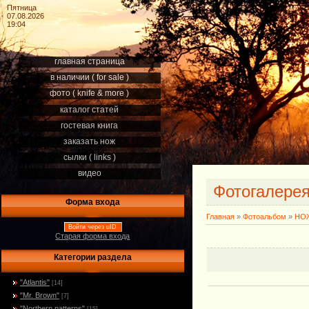
Пятница
07.08.2026
19:04
главная страница
в наличии ( for sale )
фото ( knife & more )
каталог статей
гостевая книга
заказать нож
сылки ( links )
видео
Фотогалере
Форма входа
Главная
»
Фотоальбом
»
НОЖ
Войти через uID
Старая форма входа
Категории раздела
"Atlantis"
[14]
"Mr. Brown"
[7]
"Northern patterns"