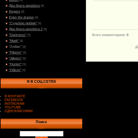
[8]
Два брата акрабата
[8]
Индиго
[8]
Enter the dragon
[8]
"Судьбою любим"
[8]
Два брата акробата 2
[8]
"Darkness"
Всего комментариев
:
0
[5]
"Миф"
[8]
“Zodiac”
Д
[8]
"Piligrim"
[8]
“Allegro”
[9]
"Hunter"
[5]
“Håkon”
[5]
Я В СОЦ.СЕТЯХ
В КОНТАКТЕ
FACEBOOK
INSTAGRAM
YOUTUBE
ОДНОКЛАСНИКИ
.
Поиск