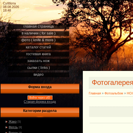
Суббота
08.08.2026
18:48
главная страница
в наличии ( for sale )
фото ( knife & more )
каталог статей
гостевая книга
заказать нож
сылки ( links )
видео
Фотогалере
Форма входа
Главная
»
Фотоальбом
»
НОЖ
Войти через uID
Старая форма входа
Категории раздела
Жако
[5]
Ферзь
[8]
Ворон