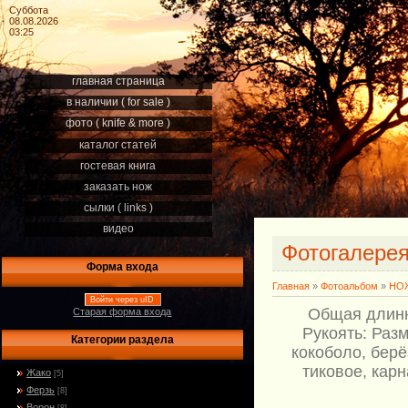
Суббота
08.08.2026
03:25
главная страница
в наличии ( for sale )
фото ( knife & more )
каталог статей
гостевая книга
заказать нож
сылки ( links )
видео
Фотогалере
Форма входа
Главная
»
Фотоальбом
»
НОЖ
Войти через uID
Общая длинна
Старая форма входа
Рукоять: Раз
Категории раздела
кокоболо, берё
тиковое, карн
Жако
[5]
Ферзь
[8]
Ворон