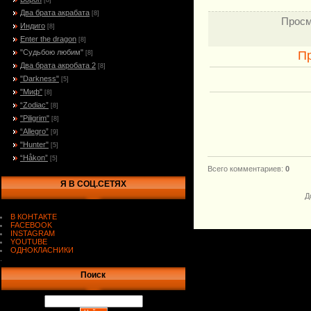
[8]
Два брата акрабата
[8]
Просм
Индиго
[8]
Enter the dragon
[8]
"Судьбою любим"
П
[8]
Два брата акробата 2
[8]
"Darkness"
[5]
"Миф"
[8]
“Zodiac”
[8]
"Piligrim"
[8]
“Allegro”
[9]
"Hunter"
[5]
“Håkon”
[5]
Всего комментариев
:
0
Я В СОЦ.СЕТЯХ
Д
В КОНТАКТЕ
FACEBOOK
INSTAGRAM
YOUTUBE
ОДНОКЛАСНИКИ
.
Поиск