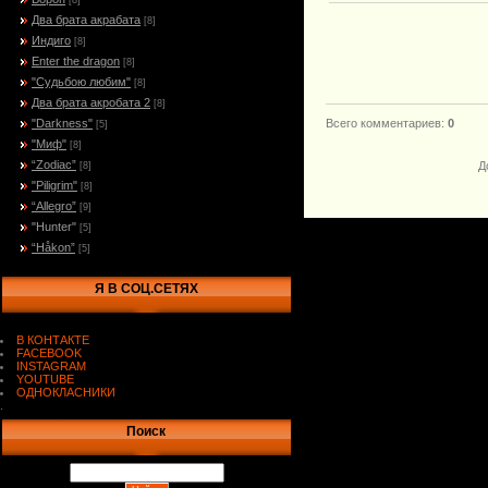
[8]
Два брата акрабата
[8]
Индиго
[8]
Enter the dragon
[8]
"Судьбою любим"
[8]
Два брата акробата 2
[8]
"Darkness"
Всего комментариев
:
0
[5]
"Миф"
[8]
“Zodiac”
Д
[8]
"Piligrim"
[8]
“Allegro”
[9]
"Hunter"
[5]
“Håkon”
[5]
Я В СОЦ.СЕТЯХ
В КОНТАКТЕ
FACEBOOK
INSTAGRAM
YOUTUBE
ОДНОКЛАСНИКИ
.
Поиск