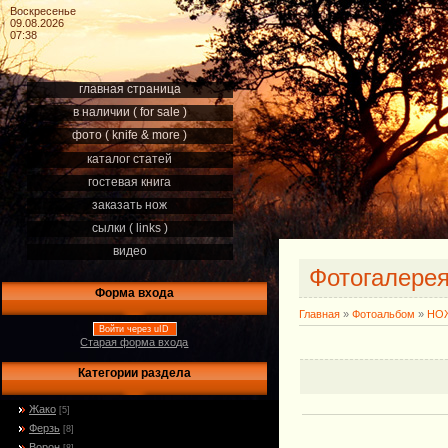
Воскресенье
09.08.2026
07:38
главная страница
в наличии ( for sale )
фото ( knife & more )
каталог статей
гостевая книга
заказать нож
сылки ( links )
видео
Фотогалере
Форма входа
Главная
»
Фотоальбом
»
НОЖ
Войти через uID
Старая форма входа
Категории раздела
Жако
[5]
Ферзь
[8]
Ворон