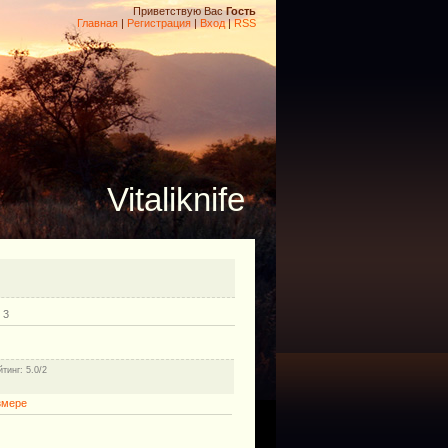
Приветствую Вас
Гость
Главная
|
Регистрация
|
Вход
|
RSS
Vitaliknife
 3
йтинг
: 5.0/2
змере