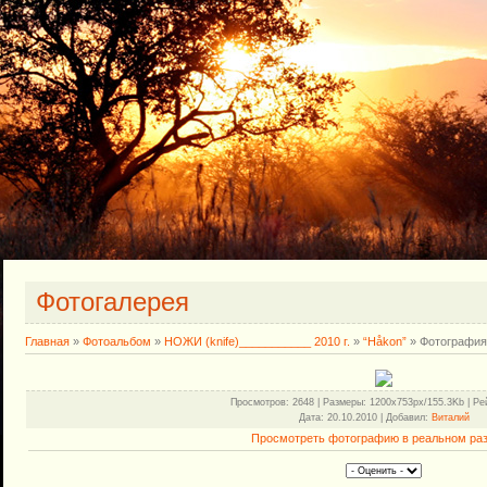
Фотогалерея
Главная
»
Фотоальбом
»
НОЖИ (knife)___________ 2010 г.
»
“Håkon”
» Фотография
Просмотров
: 2648 |
Размеры
: 1200x753px/155.3Kb |
Ре
Дата
: 20.10.2010 |
Добавил
:
Виталий
Просмотреть фотографию в реальном ра