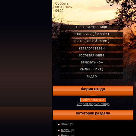
Суббота
08.08.2026
04:22
главная страница
в наличии ( for sale )
фото ( knife & more )
каталог статей
гостевая книга
заказать нож
сылки ( links )
видео
Форма входа
Войти через uID
Старая форма входа
Категории раздела
Жако
[5]
Ферзь
[8]
Ворон