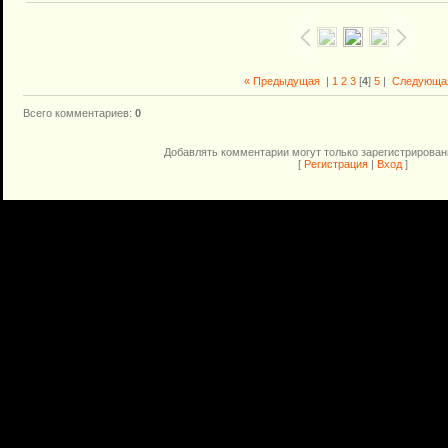
« Предыдущая
|
1
2
3
[
4
]
5
|
Следующа
Всего комментариев
:
0
Добавлять комментарии могут только зарегистрирован
[
Регистрация
|
Вход
]