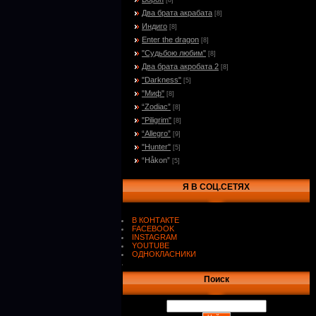
[8]
Два брата акрабата
[8]
Индиго
[8]
Enter the dragon
[8]
"Судьбою любим"
[8]
Два брата акробата 2
[8]
"Darkness"
[5]
"Миф"
[8]
“Zodiac”
[8]
"Piligrim"
[8]
“Allegro”
[9]
"Hunter"
[5]
“Håkon”
[5]
Я В СОЦ.СЕТЯХ
В КОНТАКТЕ
FACEBOOK
INSTAGRAM
YOUTUBE
ОДНОКЛАСНИКИ
.
Поиск