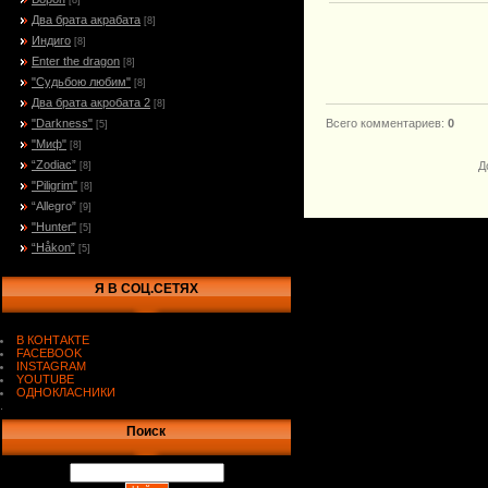
[8]
Два брата акрабата
[8]
Индиго
[8]
Enter the dragon
[8]
"Судьбою любим"
[8]
Два брата акробата 2
[8]
"Darkness"
Всего комментариев
:
0
[5]
"Миф"
[8]
“Zodiac”
Д
[8]
"Piligrim"
[8]
“Allegro”
[9]
"Hunter"
[5]
“Håkon”
[5]
Я В СОЦ.СЕТЯХ
В КОНТАКТЕ
FACEBOOK
INSTAGRAM
YOUTUBE
ОДНОКЛАСНИКИ
.
Поиск