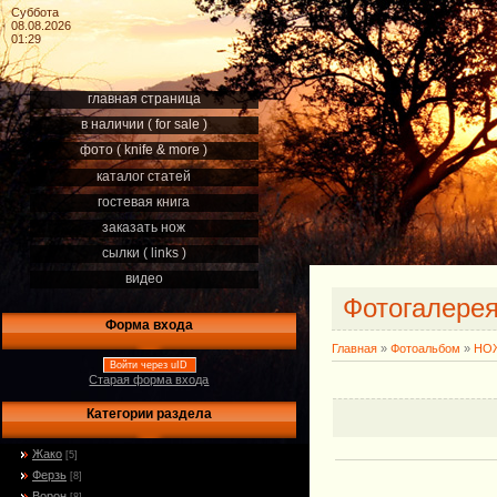
Суббота
08.08.2026
01:29
главная страница
в наличии ( for sale )
фото ( knife & more )
каталог статей
гостевая книга
заказать нож
сылки ( links )
видео
Фотогалере
Форма входа
Главная
»
Фотоальбом
»
НОЖ
Войти через uID
Старая форма входа
Категории раздела
Жако
[5]
Ферзь
[8]
Ворон