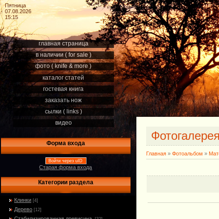
Пятница
07.08.2026
15:15
главная страница
в наличии ( for sale )
фото ( knife & more )
каталог статей
гостевая книга
заказать нож
сылки ( links )
видео
Фотогалере
Форма входа
Главная
»
Фотоальбом
»
Мат
Войти через uID
Старая форма входа
Категории раздела
Клинки
[4]
Дерево
[12]
Стабилизированная древисина.