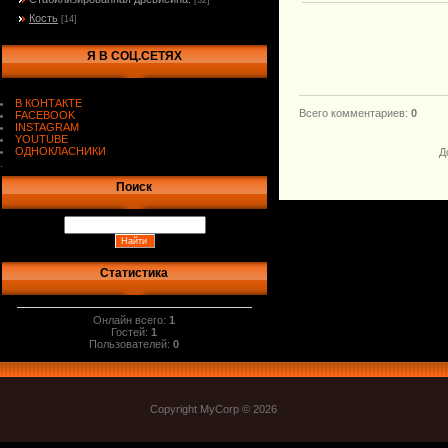
[32]
Кость
[14]
Я В СОЦ.СЕТЯХ
В КОНТАКТЕ
Всего комментариев
:
0
FACEBOOK
INSTAGRAM
YOUTUBE
ОДНОКЛАСНИКИ
Д
.
Поиск
Статистика
Онлайн всего:
1
Гостей:
1
Пользователей:
0
Copyright MyCorp © 2026