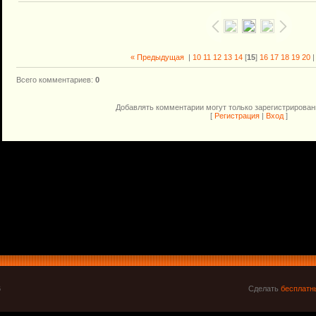
« Предыдущая
|
10
11
12
13
14
[
15
]
16
17
18
19
20
Всего комментариев
:
0
Добавлять комментарии могут только зарегистрирован
[
Регистрация
|
Вход
]
6
Сделать
бесплатн