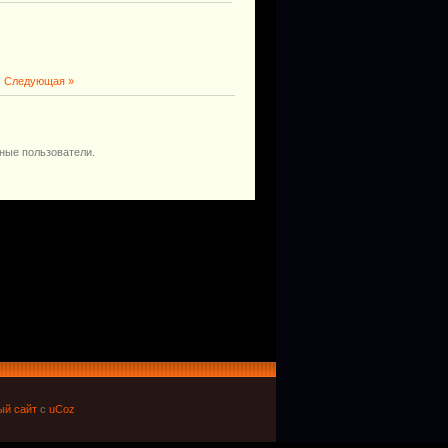
|
Следующая »
ные пользователи.
ый сайт
с
uCoz