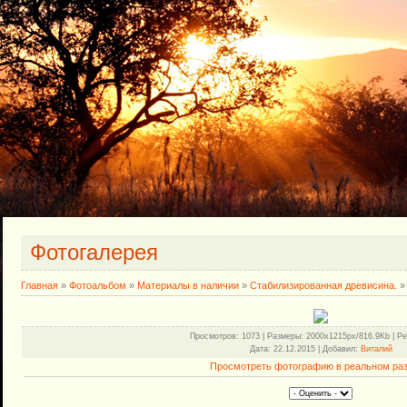
Фотогалерея
Главная
»
Фотоальбом
»
Материалы в наличии
»
Стабилизированная древисина.
»
Просмотров
: 1073 |
Размеры
: 2000x1215px/816.9Kb |
Ре
Дата
: 22.12.2015 |
Добавил
:
Виталий
Просмотреть фотографию в реальном ра