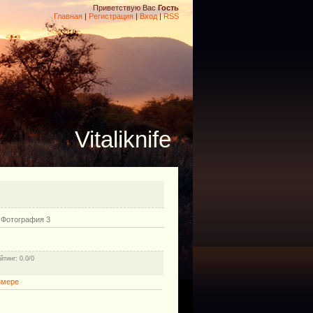
Приветствую Вас
Гость
Главная
|
Регистрация
|
Вход
|
RSS
Vitaliknife
 Фотография 3
йтинг
: 0.0/0
змере