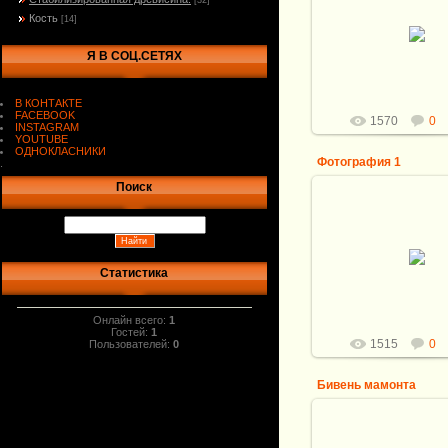
[32]
26.07.2016
Кость
[14]
269-272 Рог Буй
Я В СОЦ.СЕТЯХ
Витали
В КОНТАКТЕ
FACEBOOK
1570
0
INSTAGRAM
YOUTUBE
ОДНОКЛАСНИКИ
Фотография 1
.
Поиск
26.07.2016
Витали
Статистика
Онлайн всего:
1
Гостей:
1
1515
0
Пользователей:
0
Бивень мамонта