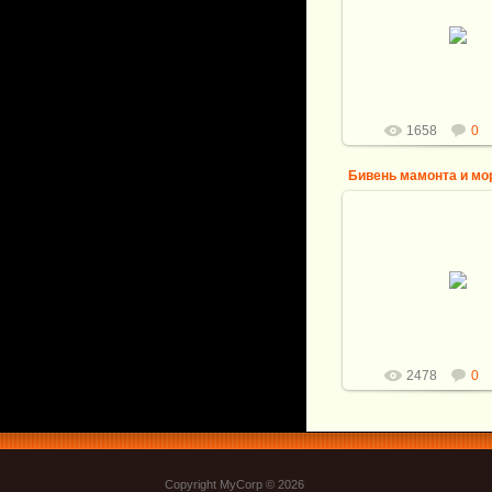
28.09.2015
№ 200-206 Бивень 
Витали
1658
0
Бивень мамонта и мо
28.11.2013
Бивень мамонта и
Витали
2478
0
Copyright MyCorp © 2026