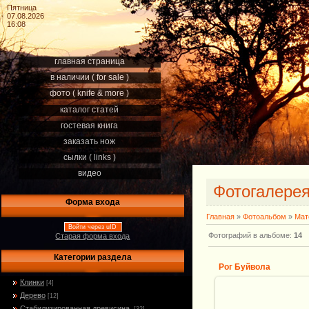
Пятница
07.08.2026
16:08
главная страница
в наличии ( for sale )
фото ( knife & more )
каталог статей
гостевая книга
заказать нож
сылки ( links )
видео
Фотогалере
Форма входа
Главная
»
Фотоальбом
»
Мат
Войти через uID
Фотографий в альбоме
:
14
Старая форма входа
Категории раздела
Рог Буйвола
Клинки
[4]
Дерево
[12]
Стабилизированная древисина.