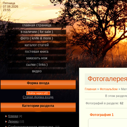
Пятница
07.08.2026
23:55
главная страница
в наличии ( for sale )
фото ( knife & more )
каталог статей
гостевая книга
заказать нож
сылки ( links )
видео
Фотогалере
Форма входа
Главная
»
Фотоальбом
» Мат
Войти через uID
В этом раздел
Старая форма входа
Фотографий в разделе
:
62
Категории раздела
Фотография 1
Клинки
[4]
Дерево
[12]
Стабилизированная древисина.