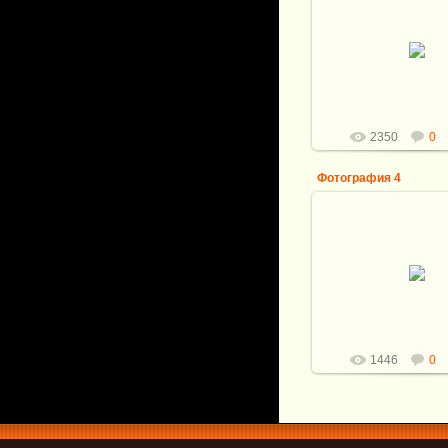
24.05.2016
Член моржа стабилиз
Витали
2350
0
Фотография 4
22.12.2015
Витали
1446
0