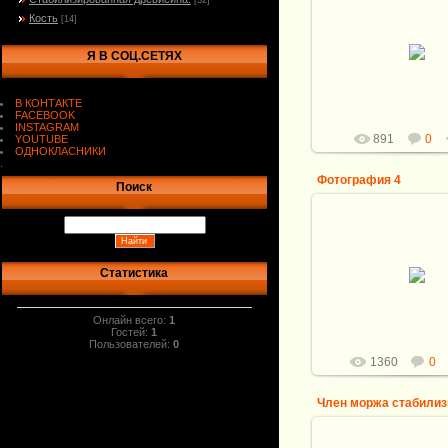
[32]
Кость
[14]
20.07.2019
Я В СОЦ.СЕТЯХ
Витали
В КОНТАКТЕ
FACEBOOK
INSTAGRAM
891
0
YOUTUBE
ОДНОКЛАСНИКИ
.
Фотография 4
Поиск
26.07.2016
Статистика
Витали
Онлайн всего:
1
Гостей:
1
Пользователей:
0
1360
0
Член моржа стабили