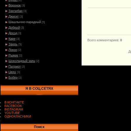
[2]
Воронок
[3]
Занзибар
[3]
Джигит
[3]
Шашлычно-парадный
[5]
Добрый
[3]
Дрозд
[3]
Каре
[3]
Всего комментариев
:
0
Зверь
[5]
Локон
[2]
Д
Рыжик
[2]
Шоколадный заяц
[2]
Патриот
[2]
Цвях
[3]
Бобёр
[2]
Я В СОЦ.СЕТЯХ
В КОНТАКТЕ
FACEBOOK
INSTAGRAM
YOUTUBE
ОДНОКЛАСНИКИ
.
Поиск