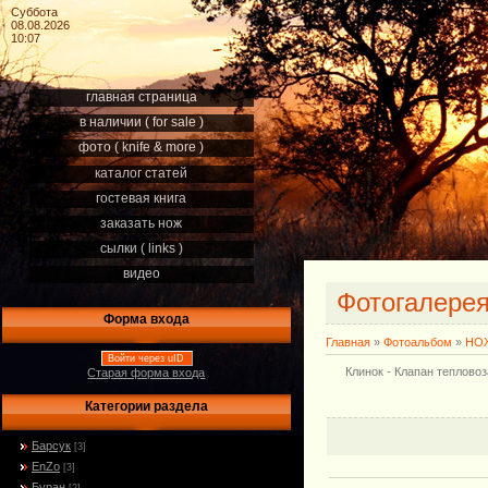
Суббота
08.08.2026
10:07
главная страница
в наличии ( for sale )
фото ( knife & more )
каталог статей
гостевая книга
заказать нож
сылки ( links )
видео
Фотогалере
Форма входа
Главная
»
Фотоальбом
»
НОЖ
Войти через uID
Клинок - Клапан теплово
Старая форма входа
Категории раздела
Барсук
[3]
EnZo
[3]
Буран