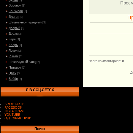
[2]
Просм
Воронок
[3]
Занзибар
[3]
П
Джигит
[3]
Шашлычно-парадный
[5]
Добрый
[3]
Дрозд
[3]
Каре
[3]
Зверь
[5]
Локон
[2]
Рыжик
[2]
Всего комментариев
:
0
Шоколадный заяц
[2]
Патриот
[2]
Д
Цвях
[3]
Бобёр
[2]
Я В СОЦ.СЕТЯХ
В КОНТАКТЕ
FACEBOOK
INSTAGRAM
YOUTUBE
ОДНОКЛАСНИКИ
.
Поиск