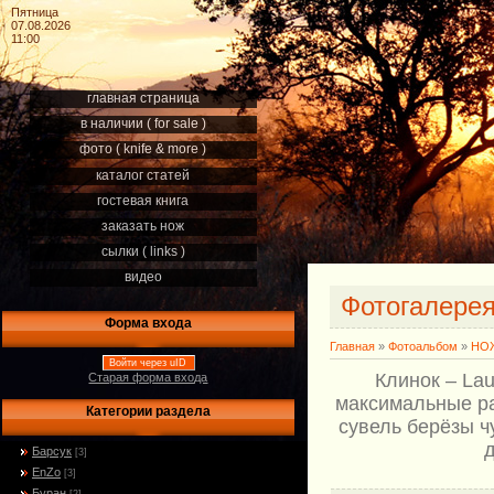
Пятница
07.08.2026
11:00
главная страница
в наличии ( for sale )
фото ( knife & more )
каталог статей
гостевая книга
заказать нож
сылки ( links )
видео
Фотогалере
Форма входа
Главная
»
Фотоальбом
»
НОЖ
Войти через uID
Клинок – Lau
Старая форма входа
максимальные ра
Категории раздела
сувель берёзы ч
Барсук
[3]
EnZo
[3]
Буран