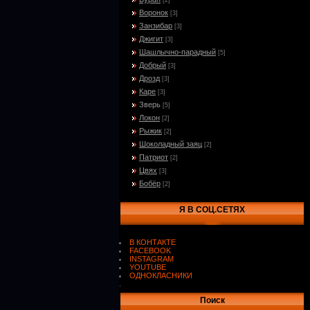
[2]
Воронок
[3]
Занзибар
[3]
Джигит
[3]
Шашлычно-парадный
[5]
Добрый
[3]
Дрозд
[3]
Каре
[3]
Зверь
[5]
Локон
[2]
Рыжик
[2]
Шоколадный заяц
[2]
Патриот
[2]
Цвях
[3]
Бобёр
[2]
Я В СОЦ.СЕТЯХ
В КОНТАКТЕ
FACEBOOK
INSTAGRAM
YOUTUBE
ОДНОКЛАСНИКИ
.
Поиск