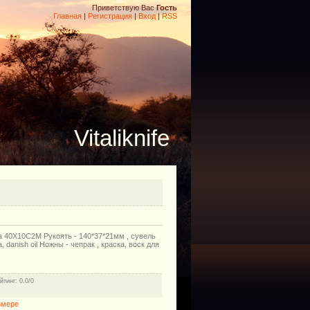
Приветствую Вас
Гость
Главная
|
Регистрация
|
Вход
|
RSS
Vitaliknife
а 40Х10С2М Рукоять - 140*37*21мм , сувель
 danish oil Ножны - чепрак , краска, воск для
йтинг
: 0.0/0
змере