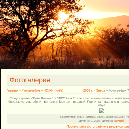
Фотогалерея
Главная
»
Фотоальбом
»
НОЖИ (knife)___________ 2008 г.
»
Зверь
» Фотография 7
Общая длина 295мм Клинок 155*40*2,4мм Сталь - выпускной клапан с тепловоз
берёзы, латунь, эбонит, рог оленя Монтаж - всадной. Пропитка - масло для полока,
обув
Просмотров
: 2469 |
Размеры
: 1500x1069px/389.7Kb |
Ре
Дата
: 20.10.2009 |
Добавил
:
Виталий
Просмотреть фотографию в реальном ра