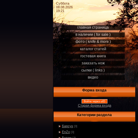
Суббота
08.08.2026
19:21
главная страница
в наличии ( for sale )
фото ( knife & more )
каталог статей
гостевая книга
заказать нож
сылки ( links )
видео
Форма входа
Войти через uID
Старая форма входа
Категории раздела
Барсук
[3]
EnZo
[3]
Буран