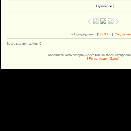
« Предыдущая
| [
1
]
2
3
4
5
|
Следующа
Всего комментариев
:
0
Добавлять комментарии могут только зарегистрирован
[
Регистрация
|
Вход
]