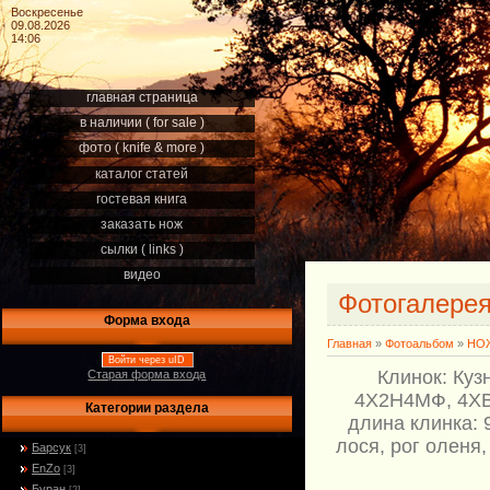
Воскресенье
09.08.2026
14:06
главная страница
в наличии ( for sale )
фото ( knife & more )
каталог статей
гостевая книга
заказать нож
сылки ( links )
видео
Фотогалере
Форма входа
Главная
»
Фотоальбом
»
НОЖ
Войти через uID
Клинок: Куз
Старая форма входа
4Х2Н4МФ, 4ХВМ
Категории раздела
длина клинка: 
лося, рог оленя
Барсук
[3]
EnZo
[3]
Буран