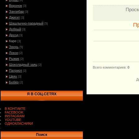
[2]
Воронок
[3]
Просм
Занзибар
[3]
Джигит
[3]
Шашлычно-парадный
П
[5]
Добрый
[3]
Дрозд
[3]
Каре
[3]
Зверь
[5]
Локон
[2]
Рыжик
[2]
Шоколадный заяц
[2]
Всего комментариев
:
0
Патриот
[2]
Цвях
[3]
Д
Бобёр
[2]
Я В СОЦ.СЕТЯХ
В КОНТАКТЕ
FACEBOOK
INSTAGRAM
YOUTUBE
ОДНОКЛАСНИКИ
.
Поиск