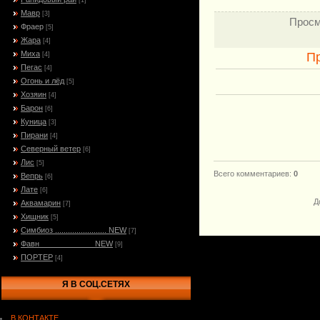
[1]
Мавр
[3]
Просм
Фраер
[5]
Жара
[4]
Миха
П
[4]
Пегас
[4]
Огонь и лёд
[5]
Хозяин
[4]
Барон
[6]
Куница
[3]
Пирани
[4]
Северный ветер
[6]
Лис
[5]
Всего комментариев
:
0
Вепрь
[6]
Лате
[6]
Д
Аквамарин
[7]
Хищник
[5]
Симбиоз ........................ NEW
[7]
Фавн_____________NEW
[9]
ПОРТЕР
[4]
Я В СОЦ.СЕТЯХ
В КОНТАКТЕ