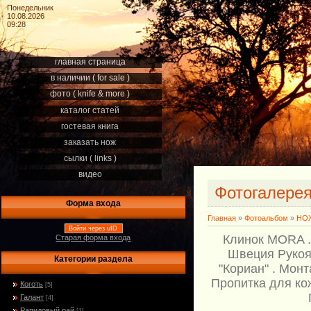
Понедельник
10.08.2026
09:28
главная страница
в наличии ( for sale )
фото ( knife & more )
каталог статей
гостевая книга
заказать нож
сылки ( links )
видео
Фотогалере
Форма входа
Главная
»
Фотоальбом
»
НОЖ
Войти через uID
Клинок MORA .
Старая форма входа
Швеция Рукоят
Категории раздела
"Кориан" . Монт
Пропитка для кож
Коготь
[5]
Галант
[4]
Рапидовый рай