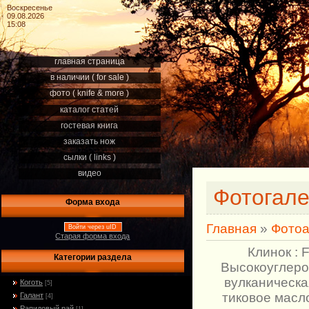
Воскресенье
09.08.2026
15:08
главная страница
в наличии ( for sale )
фото ( knife & more )
каталог статей
гостевая книга
заказать нож
сылки ( links )
видео
Фотогал
Форма входа
Главная
»
Фото
Войти через uID
Старая форма входа
Клинок : 
Категории раздела
Высокоуглерод
вулканическа
Коготь
[5]
тиковое масло
Галант
[4]
Рапидовый рай