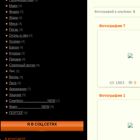
[1]
Мавр
[3]
Фраер
Фотографий в альбоме
:
5
[5]
Жара
[4]
Миха
[4]
Фотография 7
Пегас
[4]
Огонь и лёд
[5]
20.10.2009
Хозяин
[4]
Барон
Клинок : Frosts Mora
[6]
Размер клинка - 100
Куница
[3]
Высокоуглероди
Пирани
[4]
нержавеющая сталь 
Латунь, ко..
Северный ветер
[6]
Лис
Витали
[5]
Вепрь
[6]
1863
0
Лате
[6]
Аквамарин
[7]
Хищник
[5]
Фотография 1
Симбиоз ........................ NEW
[7]
Фавн_____________NEW
[9]
20.10.2009
ПОРТЕР
[4]
Клинок : Frosts Mora
Размер клинка - 100
Я В СОЦ.СЕТЯХ
Высокоуглероди
нержавеющая сталь 
Латунь, ко..
В КОНТАКТЕ