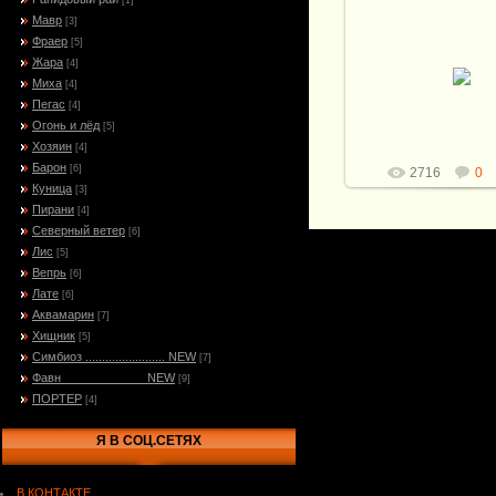
[1]
Мавр
[3]
20.10.2009
Фраер
[5]
Материалы: Рапид, р
Жара
[4]
искусственный камен
Миха
[4]
берёзы, сувель берёз
ореха, яблоня, кожа, к
Пегас
[4]
Витали
Огонь и лёд
[5]
Хозяин
[4]
Барон
[6]
2716
0
Куница
[3]
Пирани
[4]
Северный ветер
[6]
Лис
[5]
Вепрь
[6]
Лате
[6]
Аквамарин
[7]
Хищник
[5]
Симбиоз ........................ NEW
[7]
Фавн_____________NEW
[9]
ПОРТЕР
[4]
Я В СОЦ.СЕТЯХ
В КОНТАКТЕ