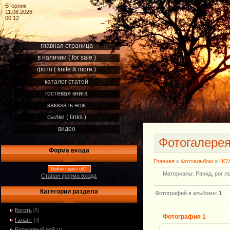
Вторник
11.08.2026
00:12
главная страница
в наличии ( for sale )
фото ( knife & more )
каталог статей
гостевая книга
заказать нож
сылки ( links )
видео
Фотогалере
Форма входа
Главная
»
Фотоальбом
»
НОЖ
Войти через uID
Материалы: Рапид, рог ло
Старая форма входа
Категории раздела
Фотографий в альбоме
:
1
Коготь
[5]
Фотография 1
Галант
[4]
Рапидовый рай