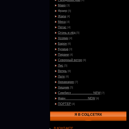
[1]
Мавр
[3]
Фраер
[5]
Жара
[4]
Миха
[4]
Пегас
[4]
Огонь и лёд
[5]
Хозяин
[4]
Барон
[6]
Куница
[3]
Пирани
[4]
Северный ветер
[6]
Лис
[5]
Вепрь
[6]
Лате
[6]
Аквамарин
[7]
Хищник
[5]
Симбиоз ........................ NEW
[7]
Фавн_____________NEW
[9]
ПОРТЕР
[4]
Я В СОЦ.СЕТЯХ
В КОНТАКТЕ