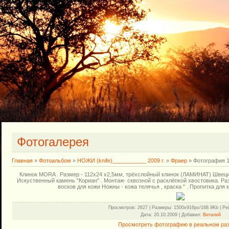
Фотогалерея
Главная
»
Фотоальбом
»
НОЖИ (knife)___________ 2009 г.
»
Фраер
» Фотография 
Клинок MORA . Размер - 112х24 х2,5мм, трёхслойный клинок (ЛАМИНАТ) Швеция 
Искуственный камень "Кориан" . Монтаж- сквозной с расклёпкой хвостовика. Раз
восков для кожи Ножны - кожа телячья , краска " . Пропитка для 
Просмотров
: 2627 |
Размеры
: 1500x916px/168.9Kb |
Ре
Дата
: 20.10.2009 |
Добавил
:
Виталий
Просмотреть фотографию в реальном ра