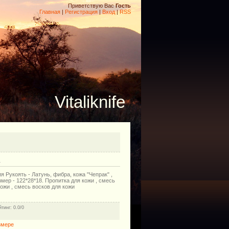
Приветствую Вас
Гость
Главная
|
Регистрация
|
Вход
|
RSS
Vitaliknife
1
Рукоять - Латунь, фибра, кожа "Чепрак" ,
мер - 122*28*18. Пропитка для кожи , смесь
кожи , смесь восков для кожи
йтинг
: 0.0/0
змере