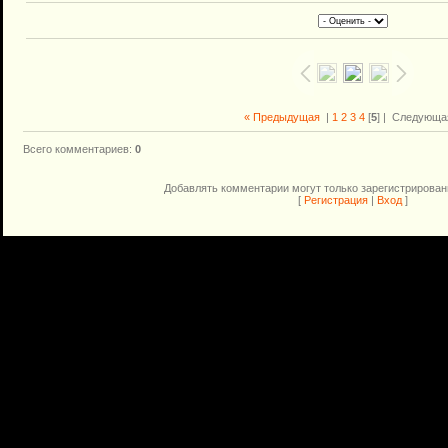
« Предыдущая
|
1
2
3
4
[
5
] |
Следующа
Всего комментариев
:
0
Добавлять комментарии могут только зарегистрирован
[
Регистрация
|
Вход
]