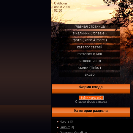
Суббота
08.08.2026
02:30
главная страница
в наличии ( for sale )
фото ( knife & more )
каталог статей
гостевая книга
заказать нож
сылки ( links )
видео
Форма входа
Войти через uID
Старая форма входа
Категории раздела
Коготь
[5]
Галант
[4]
Рапидовый рай