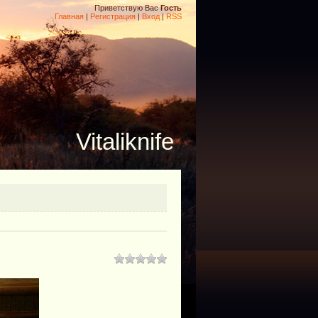
Приветствую Вас
Гость
Главная
|
Регистрация
|
Вход
|
RSS
Vitaliknife