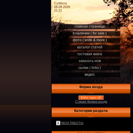
Суббота
08.08.2026
21:21
главная страница
в наличии ( for sale )
фото ( knife & more )
каталог статей
гостевая книга
заказать нож
сылки ( links )
видео
Форма входа
Войти через uID
Старая форма входа
Категории раздела
МОИ РАБОТЫ