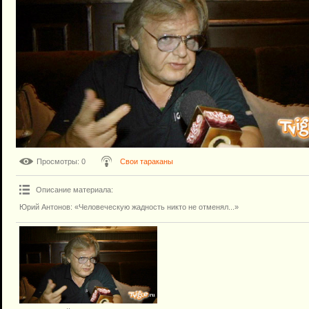
Просмотры
: 0
Свои тараканы
Описание материала
:
Юрий Антонов: «Человеческую жадность никто не отменял...»