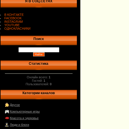
Я В СОЦ.СЕТЯХ
В КОНТАКТЕ
FACEBOOK
INSTAGRAM
YOUTUBE
ОДНОКЛАСНИКИ
.
Поиск
Статистика
Онлайн всего:
1
Гостей:
1
Пользователей:
0
Категории каналов
Другое
Компьютерные игры
Красота и здоровье
Люди и блоги