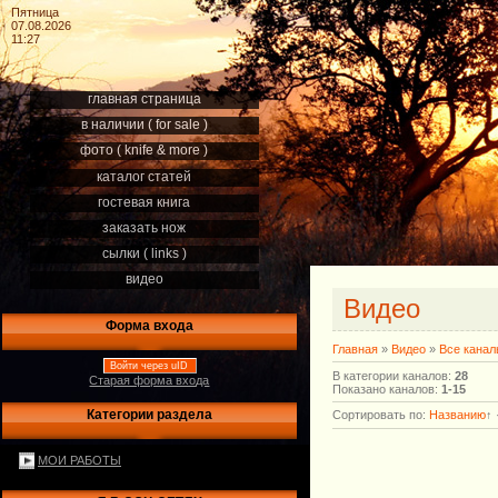
Пятница
07.08.2026
11:27
главная страница
в наличии ( for sale )
фото ( knife & more )
каталог статей
гостевая книга
заказать нож
сылки ( links )
видео
Видео
Форма входа
Главная
»
Видео
»
Все кана
Войти через uID
В категории каналов
:
28
Старая форма входа
Показано каналов
:
1-15
Категории раздела
Сортировать по
:
Названию
↑
МОИ РАБОТЫ