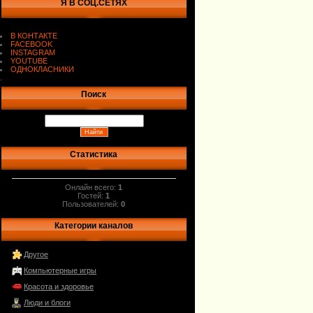
Я В СОЦ.СЕТЯХ
В КОНТАКТЕ
FACEBOOK
INSTAGRAM
YOUTUBE
ОДНОКЛАСНИКИ
.
Поиск
Статистика
Онлайн всего:
1
Гостей:
1
Пользователей:
0
Категории каналов
Другое
Компьютерные игры
Красота и здоровье
Люди и блоги