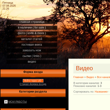
Пятница
07.08.2026
21:26
главная страница
в наличии ( for sale )
фото ( knife & more )
каталог статей
гостевая книга
заказать нож
сылки ( links )
видео
Видео
Форма входа
Главная
»
Видео
»
Все кана
Войти через uID
В категории каналов
:
3
Старая форма входа
Показано каналов
:
1-3
Категории раздела
Сортировать по
:
Названию
↑
МОИ РАБОТЫ