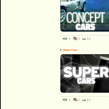
0
0
0.0
Super Cars
0
0
0.0