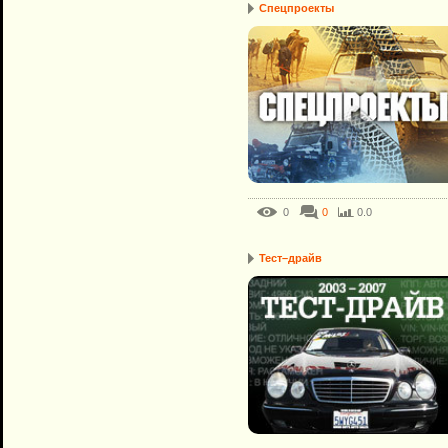
Спецпроекты
0
0
0.0
Тест–драйв