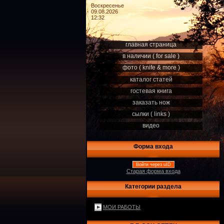
Воскресенье
09.08.2026
12:32
главная страница
в наличии ( for sale )
фото ( knife & more )
каталог статей
гостевая книга
заказать нож
сылки ( links )
видео
Форма входа
Войти через uID
Старая форма входа
Категории раздела
МОИ РАБОТЫ