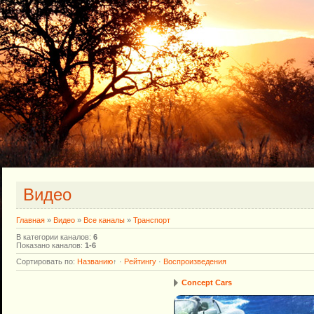
Видео
Главная
»
Видео
»
Все каналы
»
Транспорт
В категории каналов
:
6
Показано каналов
:
1-6
Сортировать по
:
Названию
↑
·
Рейтингу
·
Воспроизведения
Concept Cars