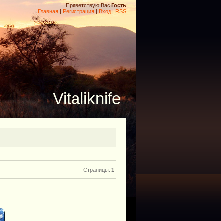
Приветствую Вас
Гость
Главная
|
Регистрация
|
Вход
|
RSS
Vitaliknife
Страницы
:
1