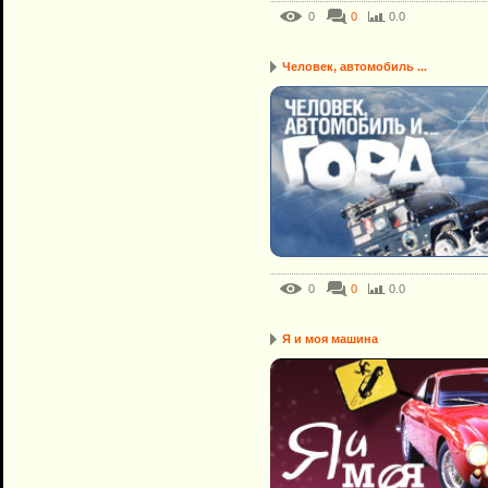
0
0
0.0
Человек, автомобиль ...
0
0
0.0
Я и моя машина