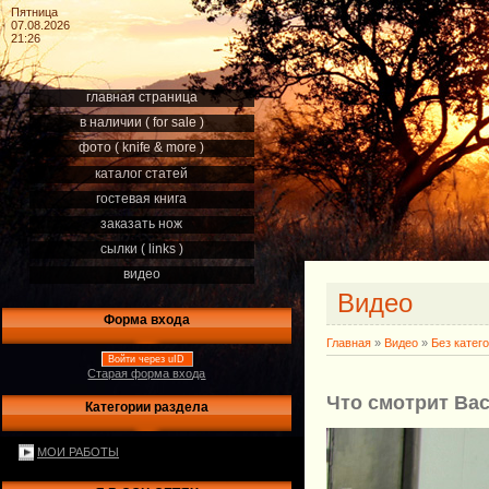
Пятница
07.08.2026
21:26
главная страница
в наличии ( for sale )
фото ( knife & more )
каталог статей
гостевая книга
заказать нож
сылки ( links )
видео
Видео
Форма входа
Главная
»
Видео
»
Без катег
Войти через uID
Старая форма входа
Что смотрит Ва
Категории раздела
МОИ РАБОТЫ