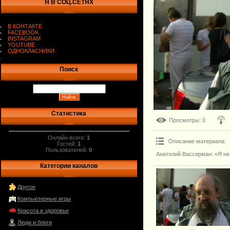
Я В СОЦ.СЕТЯХ
В КОНТАКТЕ
FACEBOOK
INSTAGRAM
YOUTUBE
ОДНОКЛАСНИКИ
.
Поиск
Статистика
Просмотры
: 0
Онлайн всего:
1
Описание материала
:
Гостей:
1
Пользователей:
0
Анатолий Вассерман: «Я не 
Категории каналов
Другое
Компьютерные игры
Красота и здоровье
Люди и блоги