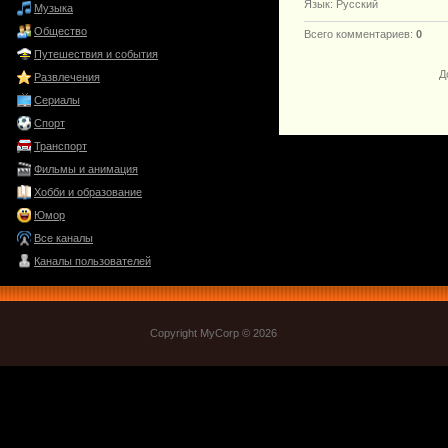
Язык
: Русский
Музыка
Общество
Всего комментариев
:
0
Путешествия и события
Д
Развлечения
Сериалы
Спорт
Транспорт
Фильмы и анимация
Хобби и образование
Юмор
Все каналы
Каналы пользователей
Copyright MyCorp © 2026