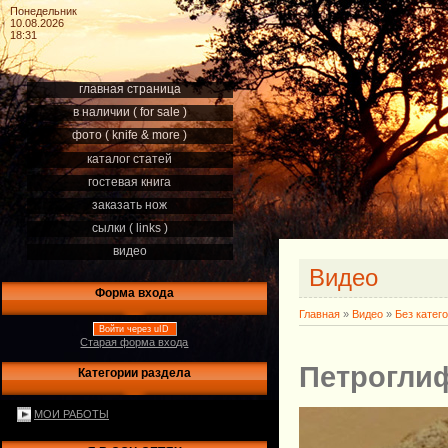
Понедельник
10.08.2026
18:31
главная страница
в наличии ( for sale )
фото ( knife & more )
каталог статей
гостевая книга
заказать нож
сылки ( links )
видео
Видео
Форма входа
Главная
»
Видео
»
Без катег
Войти через uID
Старая форма входа
Петрогли
Категории раздела
МОИ РАБОТЫ