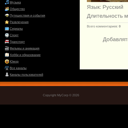
Музыка
Язык
: Русский
Общество
Длительность 
Путешествия и события
Развлечения
Всего комментариев
:
0
Сериалы
Спорт
Добавлят
Транспорт
Фильмы и анимация
Хобби и образование
Юмор
Все каналы
Каналы пользователей
Copyright MyCorp © 2026