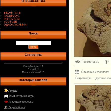
Я В СОЦ.СЕТЯХ
В КОНТАКТЕ
FACEBOOK
INSTAGRAM
YOUTUBE
ОДНОКЛАСНИКИ
.
Поиск
Статистика
Просмотры
: 0
Онлайн всего:
1
Гостей:
1
Описание материала
:
Пользователей:
0
Петроглифы — древние изоб
Категории каналов
Другое
Компьютерные игры
Красота и здоровье
Люди и блоги