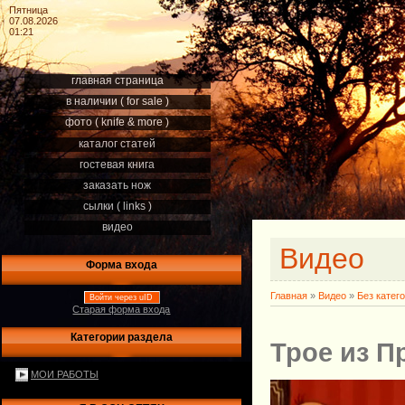
Пятница
07.08.2026
01:21
главная страница
в наличии ( for sale )
фото ( knife & more )
каталог статей
гостевая книга
заказать нож
сылки ( links )
видео
Видео
Форма входа
Главная
»
Видео
»
Без катег
Войти через uID
Старая форма входа
Категории раздела
Трое из 
МОИ РАБОТЫ