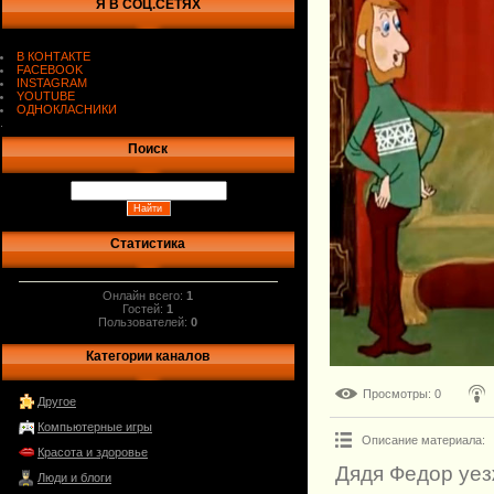
Я В СОЦ.СЕТЯХ
В КОНТАКТЕ
FACEBOOK
INSTAGRAM
YOUTUBE
ОДНОКЛАСНИКИ
.
Поиск
Статистика
Онлайн всего:
1
Гостей:
1
Пользователей:
0
Категории каналов
Просмотры
: 0
Другое
Компьютерные игры
Описание материала
:
Красота и здоровье
Дядя Федор уез
Люди и блоги