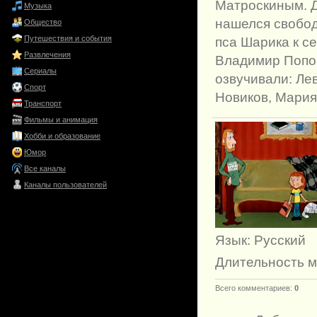
Матроскиным. Д
Музыка
нашелся свобод
Общество
Путешествия и события
пса Шарика к с
Развлечения
Владимир Попов
Сериалы
озвучивали: Ле
Спорт
Новиков, Мария
Транспорт
Фильмы и анимация
Хобби и образование
Юмор
Все каналы
Каналы пользователей
Язык
: Русский
Длительность 
Всего комментариев
:
0