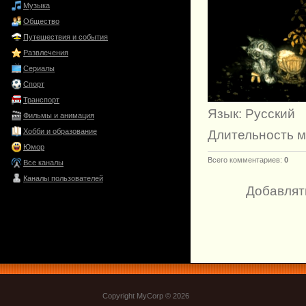
Музыка
Общество
Путешествия и события
Развлечения
Сериалы
Спорт
Транспорт
Язык
: Русский
Фильмы и анимация
Хобби и образование
Длительность 
Юмор
Всего комментариев
:
0
Все каналы
Каналы пользователей
Добавлят
Copyright MyCorp © 2026