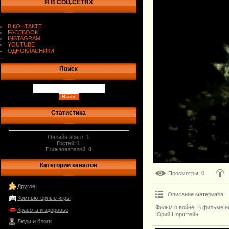
Я В СОЦ.СЕТЯХ
В КОНТАКТЕ
FACEBOOK
INSTAGRAM
YOUTUBE
ОДНОКЛАСНИКИ
.
Поиск
Статистика
Онлайн всего:
1
Гостей:
1
Пользователей:
0
Категории каналов
Просмотры
: 0
Другое
Описание материала
:
Компьютерные игры
Фильм о войне. В фильме и
Красота и здоровье
Юрий Норштейн.
Люди и блоги