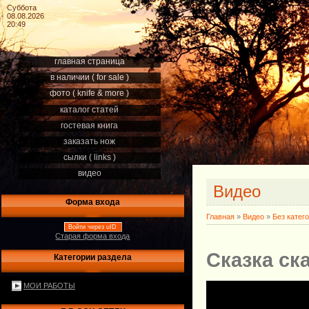
Суббота
08.08.2026
20:49
главная страница
в наличии ( for sale )
фото ( knife & more )
каталог статей
гостевая книга
заказать нож
сылки ( links )
видео
Видео
Форма входа
Главная
»
Видео
»
Без катег
Войти через uID
Старая форма входа
Сказка ск
Категории раздела
МОИ РАБОТЫ